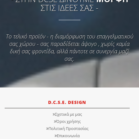
ΣΤΙΣ ΙΔΕΕΣ ΣΑΣ -
Το τελικό προϊόν - η διαμόρφωση του επαγγελματικού
σας χώρου - σας παραδίδεται άψογο , χωρίς καμία
δική σας φροντίδα, αλλά πάντοτε σε συνεργία μαζί
σας.
D.C.S.E. DESIGN
Σχετικά με μας
Όροι χρήσης
Πολιτική Προστασίας
Επικοινωνία