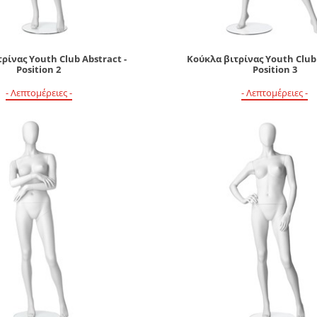
ρίνας Youth Club Abstract -
Κούκλα βιτρίνας Youth Club 
Position 2
Position 3
- Λεπτομέρειες -
- Λεπτομέρειες -