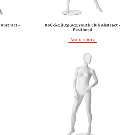
Abstract -
Κούκλα βιτρίνας Youth Club Abstract -
Position 4
- Λεπτομέρειες -