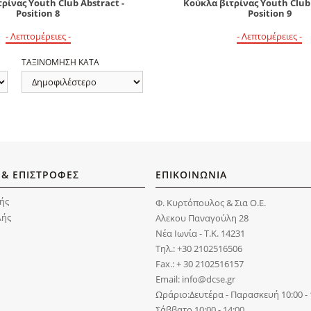
ρίνας Youth Club Abstract -
Κούκλα βιτρίνας Youth Club 
Position 8
Position 9
- Λεπτομέρειες -
- Λεπτομέρειες -
ΤΑΞΙΝΟΜΗΣΗ ΚΑΤΑ
 & ΕΠΙΣΤΡΟΦΕΣ
ΕΠΙΚΟΙΝΩΝΙΑ
ής
Φ. Κυρτόπουλος & Σια Ο.Ε.
λής
Αλεκου Παναγούλη 28
Νέα Ιωνία - Τ.Κ. 14231
Τηλ.: +30 2102516506
Fax.: + 30 2102516157
Email: info@dcse.gr
Ωράριο:Δευτέρα - Παρασκευή 10:00 - 
Σάββατο 10:00 - 14:00